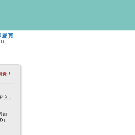
專屬頁
10
。
刑責！
登入，
例如
DD)。