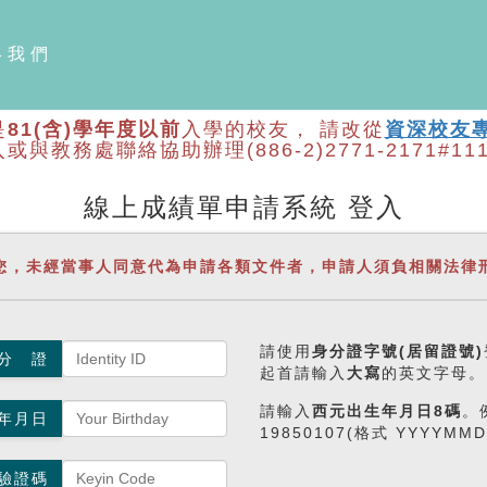
絡我們
是
81(含)學年度以前
入學的校友， 請改從
資深校友
入或與教務處聯絡協助辦理
(886-2)2771-2171#11
線上成績單申請系統 登入
您，未經當事人同意代為申請各類文件者，申請人須負相關法律
請使用
身分證字號(居留證號)
分 證
起首請輸入
大寫
的英文字母。
請輸入
西元出生年月日8碼
。
年月日
19850107(格式 YYYYMM
驗證碼