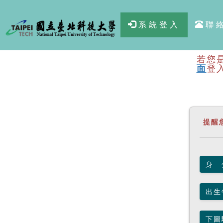
系統登入
聯
若您
面
登
提醒
身 
出生
下圖